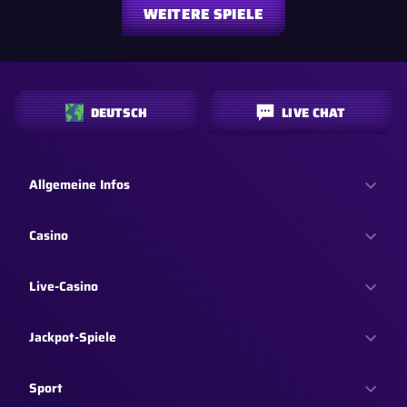
WEITERE SPIELE
NEU
NEU
Crown Coins
Wild Bison Stampede
Freedom Fortune: Hold & Win
Gypsy Oracle
DEUTSCH
LIVE CHAT
Allgemeine Infos
Casino
Live-Casino
Jackpot-Spiele
Sport